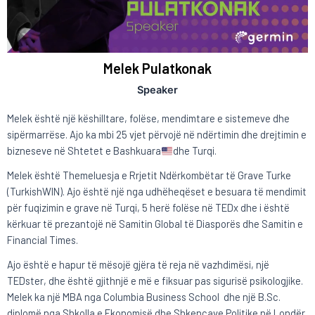
Melek Pulatkonak
Speaker
Melek është një këshilltare, folëse, mendimtare e sistemeve dhe
sipërmarrëse. Ajo ka mbi 25 vjet përvojë në ndërtimin dhe drejtimin e
bizneseve në Shtetet e Bashkuara
dhe Turqi.
Melek është Themeluesja e Rrjetit Ndërkombëtar të Grave Turke
(TurkishWIN). Ajo është një nga udhëheqëset e besuara të mendimit
për fuqizimin e grave në Turqi, 5 herë folëse në TEDx dhe i është
kërkuar të prezantojë në Samitin Global të Diasporës dhe Samitin e
Financial Times.
Ajo është e hapur të mësojë gjëra të reja në vazhdimësi, një
TEDster, dhe është gjithnjë e më e fiksuar pas sigurisë psikologjike.
Melek ka një MBA nga Columbia Business School dhe një B.Sc.
diplomë nga Shkolla e Ekonomisë dhe Shkencave Politike në Londër.