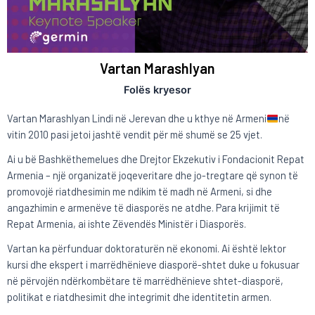
Vartan Marashlyan
Folës kryesor
Vartan Marashlyan Lindi në Jerevan dhe u kthye në Armeni
në
vitin 2010 pasi jetoi jashtë vendit për më shumë se 25 vjet.
Ai u bë Bashkëthemelues dhe Drejtor Ekzekutiv i Fondacionit Repat
Armenia – një organizatë joqeveritare dhe jo-tregtare që synon të
promovojë riatdhesimin me ndikim të madh në Armeni, si dhe
angazhimin e armenëve të diasporës ne atdhe. Para krijimit të
Repat Armenia, ai ishte Zëvendës Ministër i Diasporës.
Vartan ka përfunduar doktoraturën në ekonomi. Ai është lektor
kursi dhe ekspert i marrëdhënieve diasporë-shtet duke u fokusuar
në përvojën ndërkombëtare të marrëdhënieve shtet-diasporë,
politikat e riatdhesimit dhe integrimit dhe identitetin armen.