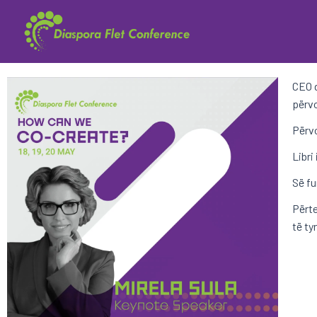
CEO d
përvo
Përvo
Libri
Së fu
Përte
të ty