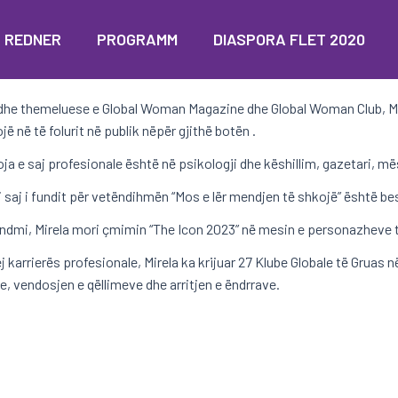
REDNER
PROGRAMM
DIASPORA FLET 2020
he themeluese e Global Woman Magazine dhe Global Woman Club, Mire
jë në të folurit në publik nëpër gjithë botën .
ja e saj profesionale është në psikologji dhe këshillim, gazetari, më
 i saj i fundit për vetëndihmën “Mos e lër mendjen të shkojë” është be
ndmi, Mirela mori çmimin “The Icon 2023” në mesin e personazheve
j karrierës profesionale, Mirela ka krijuar 27 Klube Globale të Gruas 
re, vendosjen e qëllimeve dhe arritjen e ëndrrave.