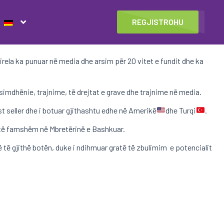
REGJISTROHU
la ka punuar në media dhe arsim për 20 vitet e fundit dhe ka
simdhënie, trajnime, të drejtat e grave dhe trajnime në media.
st seller dhe i botuar gjithashtu edhe në Amerikë
dhe Turqi
.
 të famshëm në Mbretërinë e Bashkuar.
në të gjithë botën, duke i ndihmuar gratë të zbulimim e potencialit