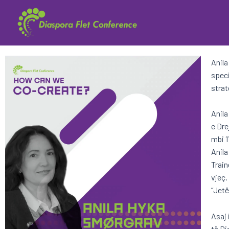
Anila
speci
strat
Anila
e Dre
mbi 1
Anila
Train
vjeç.
“Jetë
Asaj 
të Di