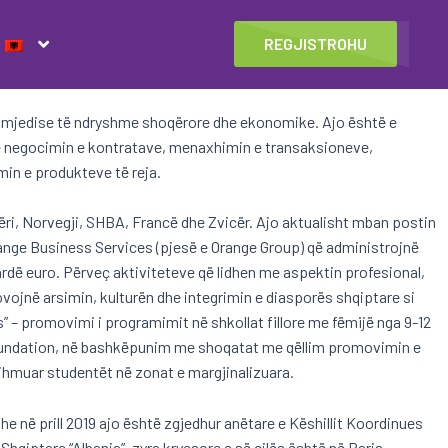
REGJISTROHU
ë mjedise të ndryshme shoqërore dhe ekonomike. Ajo është e
he negocimin e kontratave, menaxhimin e transaksioneve,
imin e produkteve të reja.
përi, Norvegji, SHBA, Francë dhe Zvicër. Ajo aktualisht mban postin
ange Business Services (pjesë e Orange Group) që administrojnë
dë euro. Përveç aktiviteteve që lidhen me aspektin profesional,
vojnë arsimin, kulturën dhe integrimin e diasporës shqiptare si
” – promovimi i programimit në shkollat fillore me fëmijë nga 9-12
e Foundation, në bashkëpunim me shoqatat me qëllim promovimin e
ihmuar studentët në zonat e margjinalizuara.
e në prill 2019 ajo është zgjedhur anëtare e Këshillit Koordinues
hqiptare “Albania”, zyra kryesore e së cilës është në Paris.