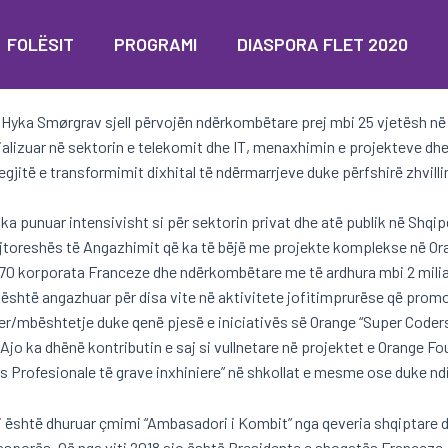
FOLËSIT
PROGRAMI
DIASPORA FLET 2020
 Hyka Smørgrav sjell përvojën ndërkombëtare prej mbi 25 vjetësh n
alizuar në sektorin e telekomit dhe IT, menaxhimin e projekteve d
egjitë e transformimit dixhital të ndërmarrjeve duke përfshirë zhvill
 ka punuar intensivisht si për sektorin privat dhe atë publik në Shqi
jtoreshës të Angazhimit që ka të bëjë me projekte komplekse në Or
70 korporata Franceze dhe ndërkombëtare me të ardhura mbi 2 miliar
 është angazhuar për disa vite në aktivitete jofitimprurëse që promo
er/mbështetje duke qenë pjesë e iniciativës së Orange “Super Coders
 Ajo ka dhënë kontributin e saj si vullnetare në projektet e Orang
s Profesionale të grave inxhiniere” në shkollat e mesme ose duke nd
i është dhuruar çmimi “Ambasadori i Kombit” nga qeveria shqiptare dh
asporës. Që nga viti 2018 ajo është Presidente e shoqatës Franceze-S