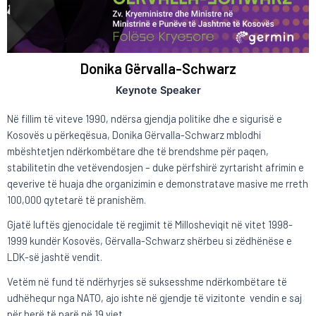
Donika Gërvalla-Schwarz
Keynote Speaker
Në fillim të viteve 1990, ndërsa gjendja politike dhe e sigurisë e
Kosovës u përkeqësua, Donika Gërvalla-Schwarz mblodhi
mbështetjen ndërkombëtare dhe të brendshme për paqen,
stabilitetin dhe vetëvendosjen – duke përfshirë zyrtarisht afrimin e
qeverive të huaja dhe organizimin e demonstratave masive me rreth
100,000 qytetarë të pranishëm.
Gjatë luftës gjenocidale të regjimit të Millosheviqit në vitet 1998-
1999 kundër Kosovës, Gërvalla-Schwarz shërbeu si zëdhënëse e
LDK-së jashtë vendit.
Vetëm në fund të ndërhyrjes së suksesshme ndërkombëtare të
udhëhequr nga NATO, ajo ishte në gjendje të vizitonte vendin e saj
për herë të parë në 19 vjet.