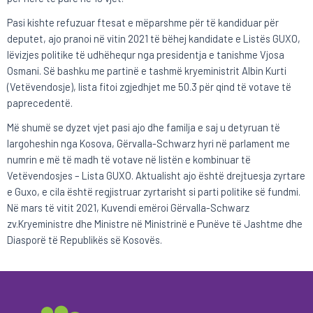
Pasi kishte refuzuar ftesat e mëparshme për të kandiduar për
deputet, ajo pranoi në vitin 2021 të bëhej kandidate e Listës GUXO,
lëvizjes politike të udhëhequr nga presidentja e tanishme Vjosa
Osmani. Së bashku me partinë e tashmë kryeministrit Albin Kurti
(Vetëvendosje), lista fitoi zgjedhjet me 50.3 për qind të votave të
paprecedentë.
Më shumë se dyzet vjet pasi ajo dhe familja e saj u detyruan të
largoheshin nga Kosova, Gërvalla-Schwarz hyri në parlament me
numrin e më të madh të votave në listën e kombinuar të
Vetëvendosjes – Lista GUXO. Aktualisht ajo është drejtuesja zyrtare
e Guxo, e cila është regjistruar zyrtarisht si parti politike së fundmi.
Në mars të vitit 2021, Kuvendi emëroi Gërvalla-Schwarz
zv.Kryeministre dhe Ministre në Ministrinë e Punëve të Jashtme dhe
Diasporë të Republikës së Kosovës.